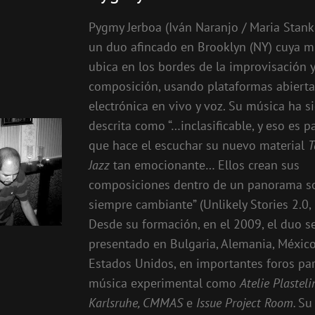
Pygmy Jerboa (Iván Naranjo / Maria Stank
un duo afincado en Brooklyn (NY) cuya m
ubica en los bordes de la improvisación y
composición, usando plataformas abierta
electrónica en vivo y voz. Su música ha s
descrita como “…inclasificable, y eso es p
que hace el escuchar su nuevo material
T
Jazz
tan emocionante… Ellos crean sus
composiciones dentro de un panorama s
siempre cambiante” (Unlikely Stories 2.0, 
Desde su formación, en el 2009, el duo s
presentado en Bulgaria, Alemania, México
Estados Unidos, en importantes foros par
música experimental como
Atelie Plastel
Karlsruhe, CMMAS
e
Issue Project Room.
Su