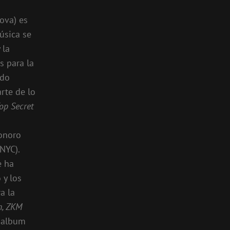
ova) es
úsica se
 la
s para la
ido
arte de lo
op Secret
onoro
NYC).
e ha
 y los
a la
in, ZKM
 album