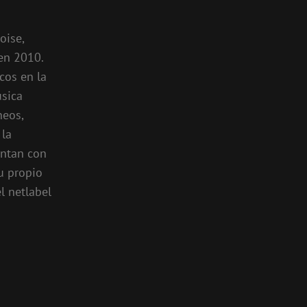
oise,
 en 2010.
cos en la
úsica
neos,
 la
entan con
u propio
l netlabel