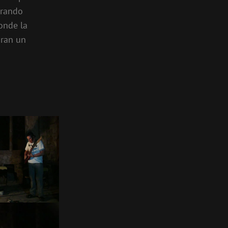
erando
onde la
bran un