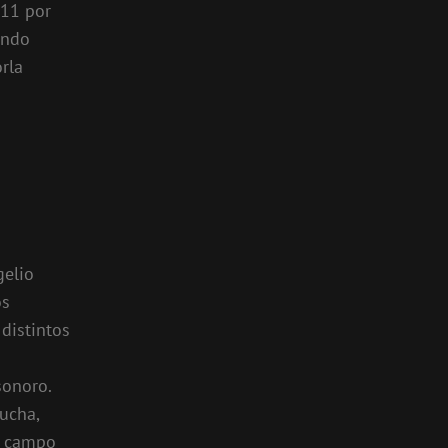
011 por
undo
rla
gelio
os
distintos
sonoro.
ucha,
n campo