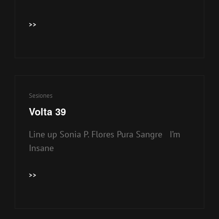
VOLTA
>>
40
Enlaces
Sesiones
de
Volta 39
categorías
Line up Sonia P. Flores Pura Sangre I’m
Insane
VOLTA
>>
39