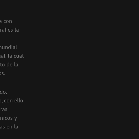
a con
al es la
mundial
l, la cual
to de la
os.
do,
, con ello
ras
nicos y
as en la