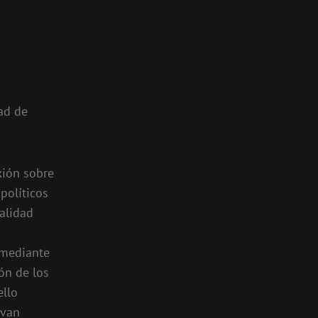
ad de
exión sobre
opolíticos
ealidad
 mediante
ón de los
ello
 van