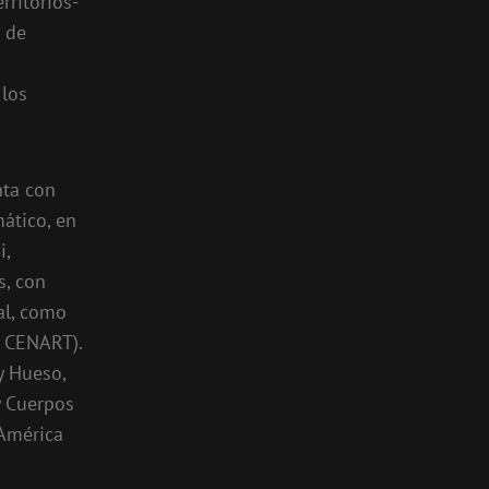
rritorios-
s de
 los
nta con
ático, en
i,
, con
al, como
, CENART).
y Hueso,
 y Cuerpos
 América