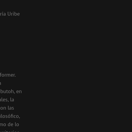
ría Uribe
rformer.
n
l butoh, en
les, la
con las
losófico,
smo de lo