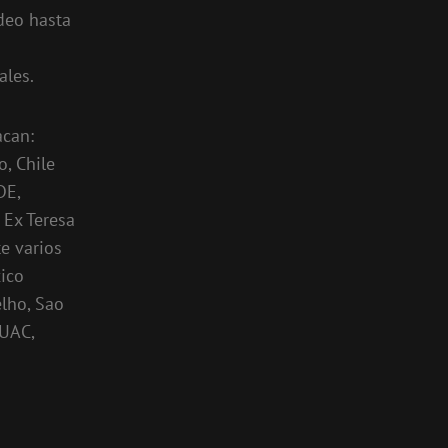
ideo hasta
ales.
acan:
o, Chile
DE,
 Ex Teresa
e varios
xico
elho, Sao
MUAC,