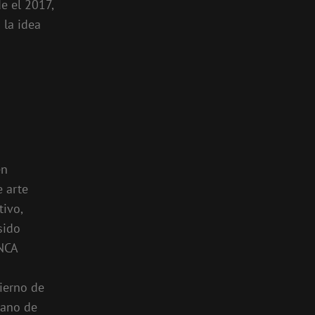
e el 2017,
 la idea
en
 arte
tivo,
sido
ONCA
ierno de
rano de