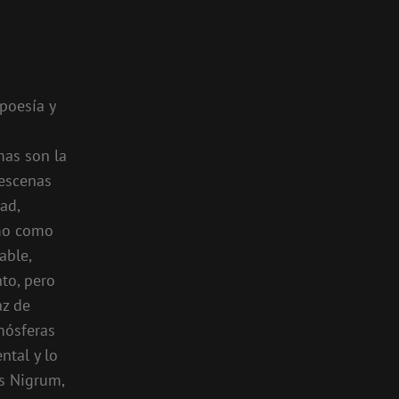
 poesía y
mas son la
 escenas
ad,
omo como
able,
nto, pero
az de
mósferas
ntal y lo
s Nigrum,