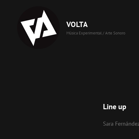
VOLTA
Música Experimental / Arte Sonoro
Line up
Sara Fernánde