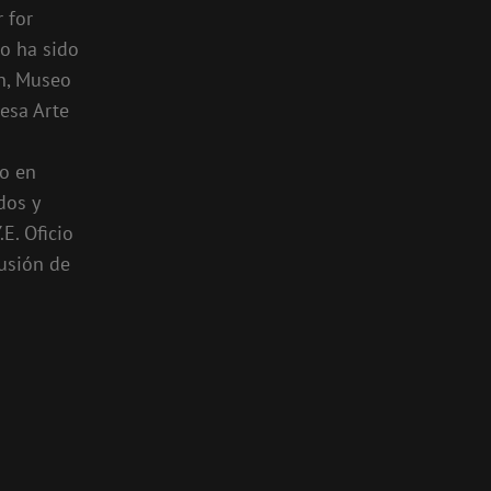
 for
o ha sido
n, Museo
esa Arte
jo en
dos y
E. Oficio
fusión de
.