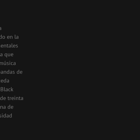
a
do en la
mentales
da que
 música
bandas de
ueda
 Black
de treinta
ena de
sidad