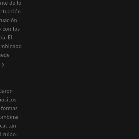
nte de lo
actuación
ctuación
 con los
ía. El
combinado
uede
 y
daron
músicos
s formas
combinar
cal tan
 ruido.