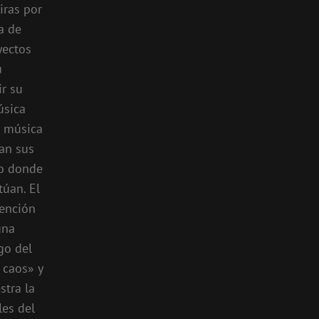
iras por
a de
yectos
u
ir su
úsica
u música
zan sus
do donde
úan. El
tención
una
go del
 caos» y
stra la
les del