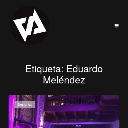
Etiqueta:
Eduardo
Meléndez
Enlaces
Sesiones
de
categorías