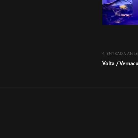
Navegaci
Entrada
ENTRADA ANTE
anterior
Volta / Vernac
de
entradas