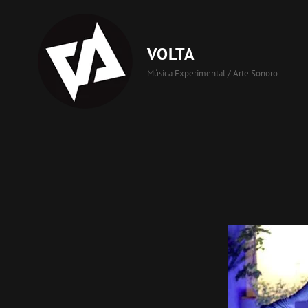
VOLTA
Música Experimental / Arte Sonoro