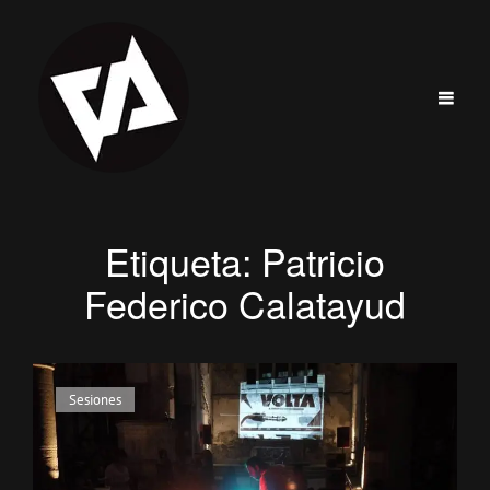
Etiqueta:
Patricio
Federico Calatayud
Enlaces
Sesiones
de
categorías