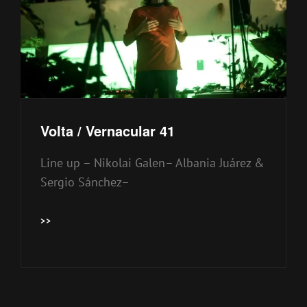
Volta / Vernacular 41
Line up – Nikolai Galen– Albania Juárez &
Sergio Sánchez–
VOLTA
>>
/
VERNACULAR
41