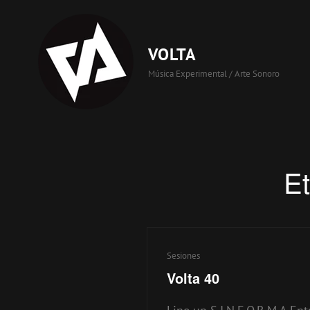
VOLTA
Música Experimental / Arte Sonoro
Et
Enlaces
Sesiones
de
Volta 40
categorías