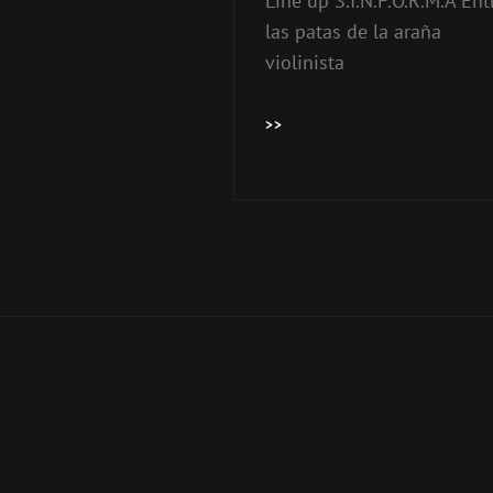
Line up S.I.N.F.O.R.M.A Ent
las patas de la araña
violinista
VOLTA
>>
40